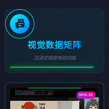
📠
视觉数据矩阵
沉浸式视觉体验扫描
DATA-01