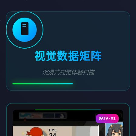
🖥️
视觉数据矩阵
沉浸式视觉体验扫描
DATA-01